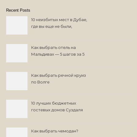
Recent Posts
10 неизбитых мест в Дубае,
где вы еще не были,
возможно
Как выбрать отель на
Мальдивах — 5 шагов за 5
минут
Как выбрать речной круиз
по Волге
10 лучших бюджетных
гостевых домов Суздаля
на 2024 год
Как выбрать чемодан?