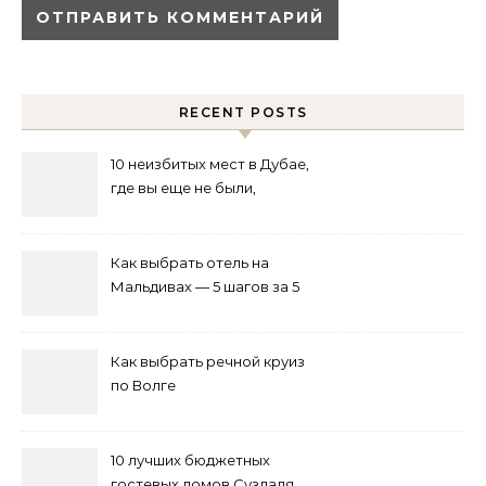
RECENT POSTS
10 неизбитых мест в Дубае,
где вы еще не были,
возможно
Как выбрать отель на
Мальдивах — 5 шагов за 5
минут
Как выбрать речной круиз
по Волге
10 лучших бюджетных
гостевых домов Суздаля