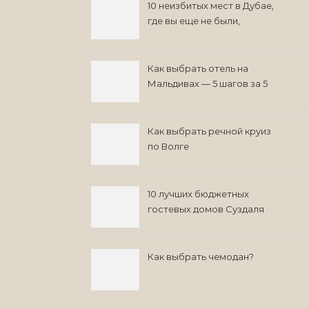
10 неизбитых мест в Дубае,
где вы еще не были,
возможно
Как выбрать отель на
Мальдивах — 5 шагов за 5
минут
Как выбрать речной круиз
по Волге
10 лучших бюджетных
гостевых домов Суздаля
на 2024 год
Как выбрать чемодан?