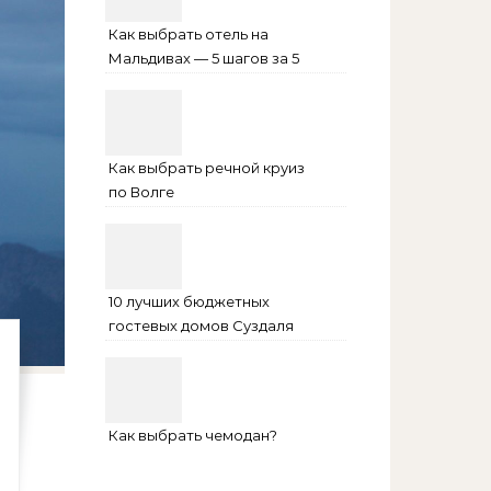
Как выбрать отель на
Мальдивах — 5 шагов за 5
минут
Как выбрать речной круиз
по Волге
10 лучших бюджетных
гостевых домов Суздаля
на 2024 год
Как выбрать чемодан?