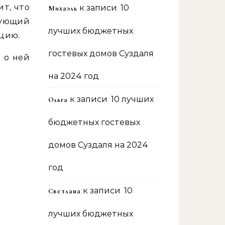
ит, что
к записи
10
Михаэль
дующий
лучших бюджетных
ецию.
гостевых домов Суздаля
ы о ней
на 2024 год
к записи
10 лучших
Ольга
бюджетных гостевых
домов Суздаля на 2024
год
к записи
10
Светлана
лучших бюджетных