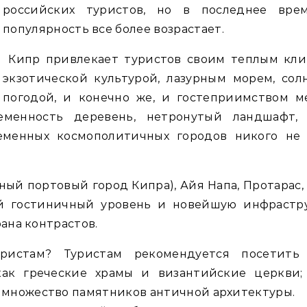
российских туристов, но в последнее вре
популярность все более возрастает.
Кипр привлекает туристов своим теплым кли
экзотической культурой, лазурным морем, сол
погодой, и конечно же, и гостеприимством м
еменность деревень, нетронутый ландшафт,
еменных космополитичных городов никого не
вный портовый город Кипра), Айя Напа, Протарас,
й гостиничный уровень и новейшую инфрастру
рана контрастов.
истам? Туристам рекомендуется посетить
как греческие храмы и византийские церкви;
 множество памятников античной архитектуры.