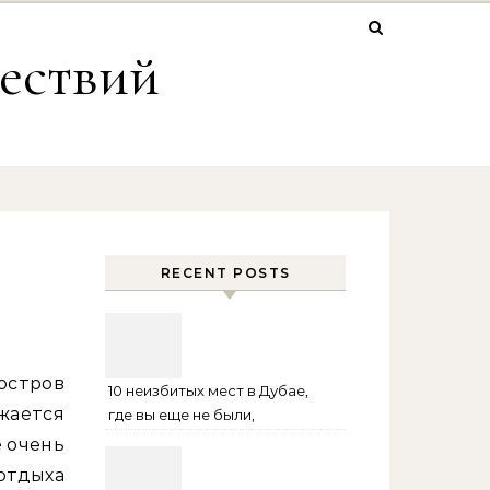
ествий
RECENT POSTS
стров
10 неизбитых мест в Дубае,
жается
где вы еще не были,
возможно
е очень
отдыха