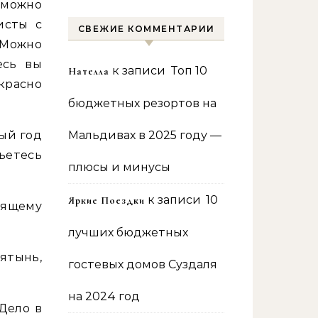
 можно
исты с
СВЕЖИЕ КОММЕНТАРИИ
 Можно
есь вы
к записи
Топ 10
Нателла
красно
бюджетных резортов на
лый год
Мальдивах в 2025 году —
ьетесь
плюсы и минусы
к записи
10
Яркие Поездки
тоящему
лучших бюджетных
ятынь,
гостевых домов Суздаля
на 2024 год
Дело в