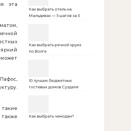
мя эта
Как выбрать отель на
Мальдивах — 5 шагов за 5
минут
матом,
нечной
естных
Как выбрать речной круиз
 яркий
по Волге
 может
 Пафос,
10 лучших бюджетных
ктуру.
гостевых домов Суздаля
на 2024 год
 такие
 также
Как выбрать чемодан?