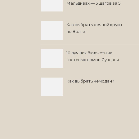
Мальдивах — 5 шагов за 5
минут
Как выбрать речной круиз
по Волге
10 лучших бюджетных
гостевых домов Суздаля
на 2024 год
Как выбрать чемодан?