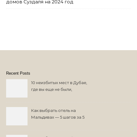
домов Суздаля на 2024 год
Recent Posts
10 неизбитых мест в Дубае,
где вы еще не были,
возможно
Как выбрать отель на
Мальдивах — 5 шагов за 5
минут